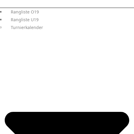
Rangliste O19
Rangliste U19
Turnierkalender