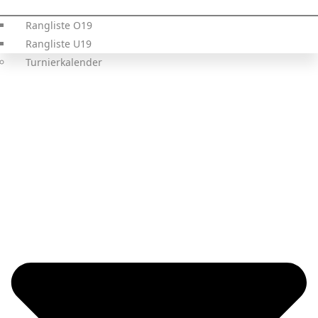
Rangliste O19
Rangliste U19
Turnierkalender