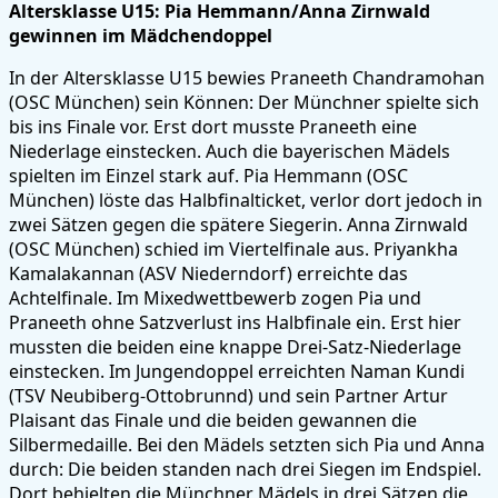
Altersklasse U15: Pia Hemmann/Anna Zirnwald
gewinnen im Mädchendoppel
In der Altersklasse U15 bewies Praneeth Chandramohan
(OSC München) sein Können: Der Münchner spielte sich
bis ins Finale vor. Erst dort musste Praneeth eine
Niederlage einstecken. Auch die bayerischen Mädels
spielten im Einzel stark auf. Pia Hemmann (OSC
München) löste das Halbfinalticket, verlor dort jedoch in
zwei Sätzen gegen die spätere Siegerin. Anna Zirnwald
(OSC München) schied im Viertelfinale aus. Priyankha
Kamalakannan (ASV Niederndorf) erreichte das
Achtelfinale. Im Mixedwettbewerb zogen Pia und
Praneeth ohne Satzverlust ins Halbfinale ein. Erst hier
mussten die beiden eine knappe Drei-Satz-Niederlage
einstecken. Im Jungendoppel erreichten Naman Kundi
(TSV Neubiberg-Ottobrunnd) und sein Partner Artur
Plaisant das Finale und die beiden gewannen die
Silbermedaille. Bei den Mädels setzten sich Pia und Anna
durch: Die beiden standen nach drei Siegen im Endspiel.
Dort behielten die Münchner Mädels in drei Sätzen die