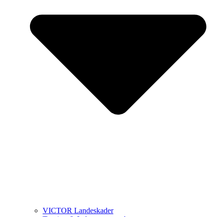
VICTOR Landeskader