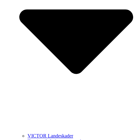
VICTOR Landeskader