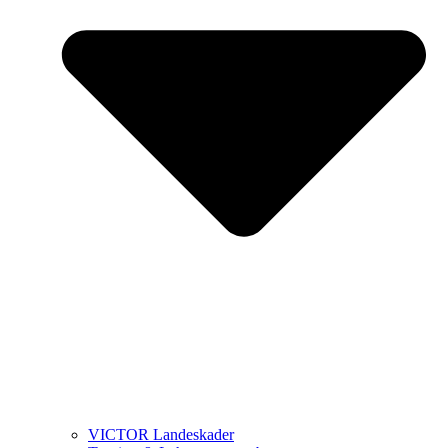
VICTOR Landeskader