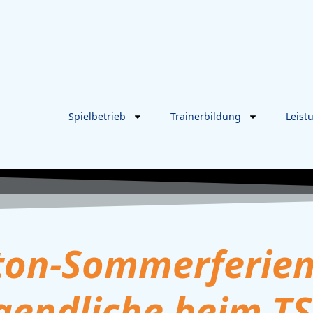
Spielbetrieb
Trainerbildung
Leist
ton-Sommerferie
ugendliche beim T