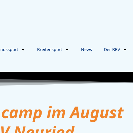
ungssport
Breitensport
News
Der BBV
ncamp im August
SV Neuried