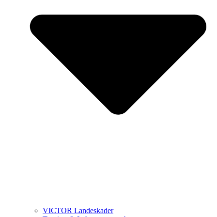
VICTOR Landeskader