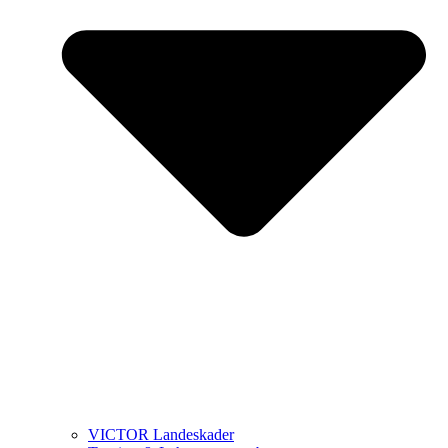
VICTOR Landeskader